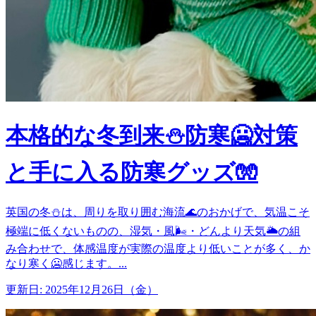
本格的な冬到来⛄️防寒🥶対策
と手に入る防寒グッズ🧤
英国の冬⛄️は、周りを取り囲む海流🌊のおかげで、気温こそ
極端に低くないものの、湿気・風🌬️・どんより天気🌥️の組
み合わせで、体感温度が実際の温度より低いことが多く、か
なり寒く🥶感じます。...
更新日: 2025年12月26日（金）