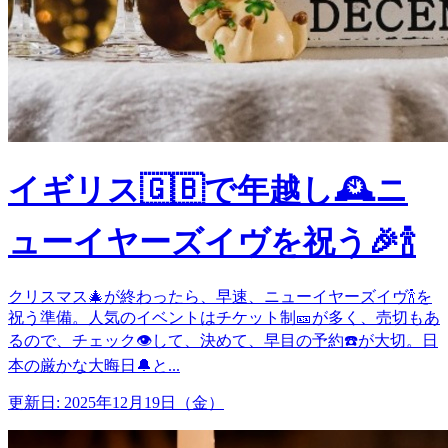
イギリス🇬🇧で年越し🕰️ニ
ューイヤーズイヴを祝う🎉🍾
クリスマス🎄が終わったら、早速、ニューイヤーズイヴ🍾を
祝う準備。人気のイベントはチケット制🎫が多く、売切もあ
るので、チェック👁️して、決めて、早目の予約☎️が大切。日
本の厳かな大晦日🔔と...
更新日: 2025年12月19日（金）