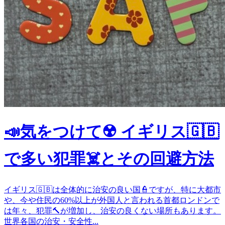
📣気をつけて☢️ イギリス🇬🇧
で多い犯罪☠️とその回避方法
イギリス🇬🇧は全体的に治安の良い国👮ですが、特に大都市
や、今や住民の60%以上が外国人と言われる首都ロンドンで
は年々、犯罪🔨が増加し、治安の良くない場所もあります。
世界各国の治安・安全性...