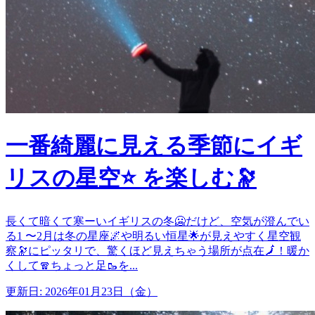
一番綺麗に見える季節にイギ
リスの星空⭐ を楽しむ🔭
長くて暗くて寒ーいイギリスの冬🥶だけど、空気が澄んでい
る1 〜2月は冬の星座🌌や明るい恒星🌟が見えやすく星空観
察🔭にピッタリで、驚くほど見えちゃう場所が点在🗾！暖か
くして🧣ちょっと足🥾を...
更新日: 2026年01月23日（金）