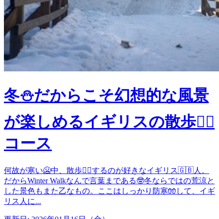
冬⛄️だからこそ幻想的な風景
が楽しめるイギリスの散歩🚶‍♀️
コース
何故が寒い🥶中、散歩🚶‍♀️するのが好きなイギリス🇬🇧人。
だからWinter Walkなんで言葉まである🤓冬ならではの荒涼と
した景色もまた乙なもの。ここはしっかり防寒🧤して、イギ
リス人に...