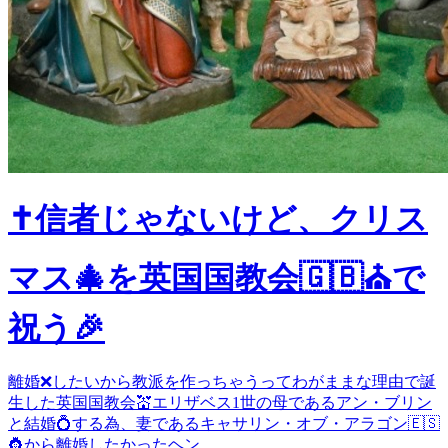
✝️信者じゃないけど、クリス
マス🎄を英国国教会🇬🇧⛪️で
祝う🎉
離婚❌したいから教派を作っちゃうってわがままな理由で誕
生した英国国教会💒エリザベス1世の母であるアン・ブリン
と結婚💍する為、妻であるキャサリン・オブ・アラゴン🇪🇸
👸から離婚したかったヘン...