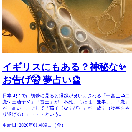
イギリスにもある？神秘な✨
お告げ🤫 夢占い🔮
日本🇯🇵では初夢に見ると縁起が良いよされる「一富士🗻二
鷹🦅三茄子🍆」「富士」が「不死」または「無事」、「鷹」
が「高い」、そして「茄子（なすび）」が「成す（物事をや
り遂げる）」・・・という...
更新日: 2026年01月09日（金）