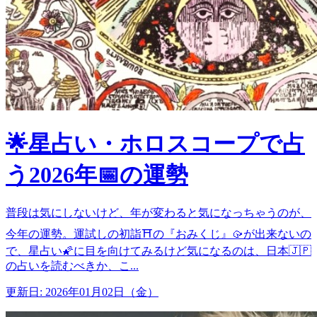
🌟星占い・ホロスコープで占
う2026年📅の運勢
普段は気にしないけど、年が変わると気になっちゃうのが、
今年の運勢。運試しの初詣⛩️の『おみくじ』🥠が出来ないの
で、星占い🌠に目を向けてみるけど気になるのは、日本🇯🇵
の占いを読むべきか、こ...
更新日: 2026年01月02日（金）