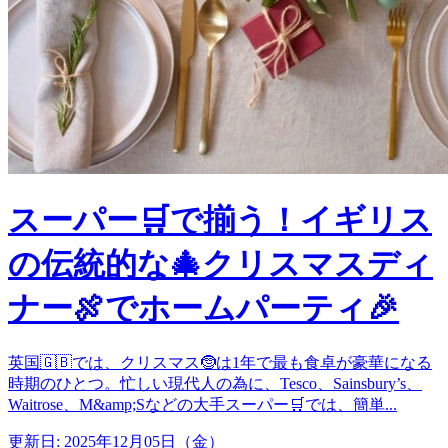
スーパー🛒で揃う！イギリス
の伝統的な🎄クリスマスディ
ナー🍖でホームパーティ🎉
英国🇬🇧では、クリスマス🤶は1年で最も食卓が豪華になる
時期のひとつ。忙しい現代人の為に、Tesco、Sainsbury’s、
Waitrose、M&amp;Sなどの大手スーパー🛒では、簡単...
更新日: 2025年12月05日（金）