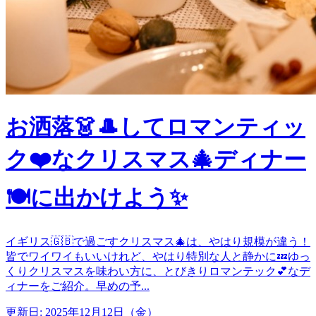
お洒落👗🎩してロマンティッ
ク❤️なクリスマス🎄ディナー
🍽️に出かけよう✨
イギリス🇬🇧で過ごすクリスマス🎄は、やはり規模が違う！
皆でワイワイもいいけれど、やはり特別な人と静かに💤ゆっ
くりクリスマスを味わい方に、とびきりロマンテック💕なデ
ィナーをご紹介。早めの予...
更新日: 2025年12月12日（金）