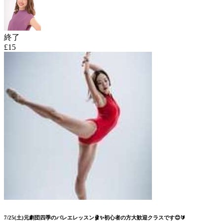
終了
£15
7/25(土)元劇団四季のバレエレッスン🩰✨初心者の方大歓迎クラスです😊🔰