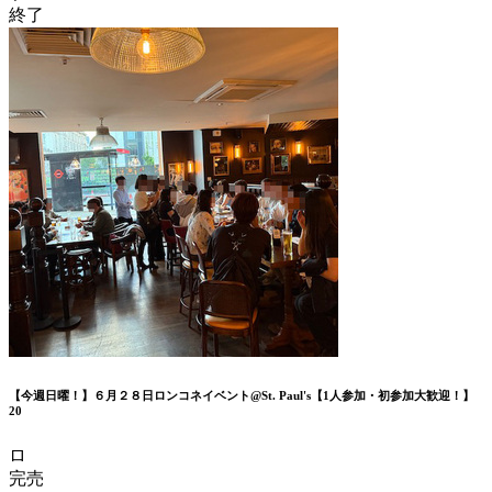
終了
【今週日曜！】６月２８日ロンコネイベント@St. Paul's【1人参加・初参加大歓迎！】
20
ロ
完売