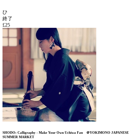
ひ
終了
£25
SHODO: Calligraphy - Make Your Own Uchiwa Fan ＠YOKIMONO JAPANESE
SUMMER MARKET