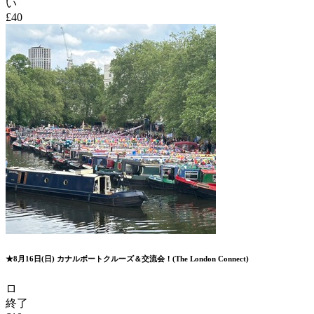
い
£40
★8月16日(日) カナルボートクルーズ＆交流会！(The London Connect)
ロ
終了