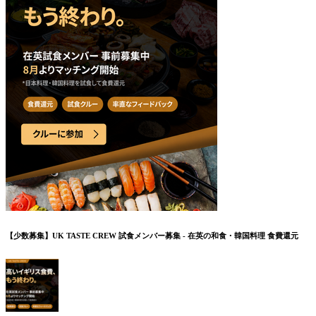
【少数募集】UK TASTE CREW 試食メンバー募集 - 在英の和食・韓国料理 食費還元