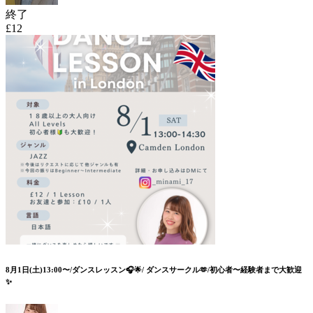
終了
£12
8月1日(土)13:00〜/ダンスレッスン🎧🌟/ ダンスサークル🫶/初心者〜経験者まで大歓迎
✨