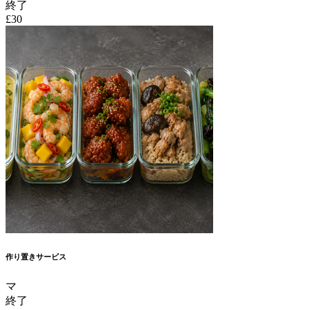
終了
£30
作り置きサービス
マ
終了