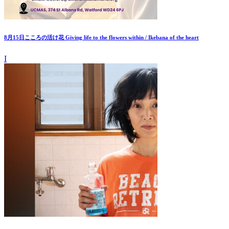
8月15日こころの活け花 Giving life to the flowers within / Ikebana of the heart
I