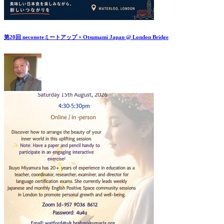
第20回 neconoteミートアップ × Otsumami Japan @ London Bridge