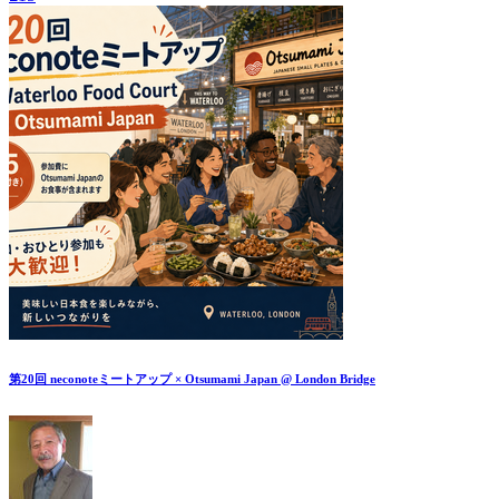
第20回 neconoteミートアップ × Otsumami Japan @ London Bridge