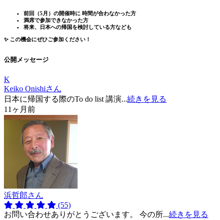
前回（5月）の開催時に
時間が合わなかった方
満席で参加できなかった方
将来、日本への帰国を検討している方なども
✨ この機会にぜひご参加ください！
公開メッセージ
K
Keiko Onishiさん
日本に帰国する際のTo do list 講演...
続きを見る
11ヶ月前
浜哲郎さん
(55)
お問い合わせありがとうございます。 今の所...
続きを見る