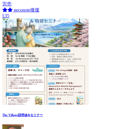
完売
neconote後援
£35
The Village説明会&セミナー