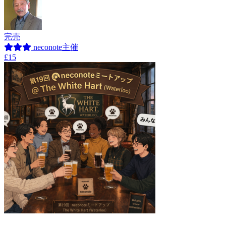
完売
neconote主催
£15