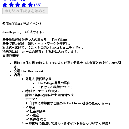
(55)
申し込み手続きを始める
🌏 The Village 発足イベント
thevillage.or.jp（公式サイト）
海外生活経験を持つ人の集まり ― The Village ―
海外で得た経験・知見・ネットワークを共有し、
次世代へ広げていくことを目的としたコミュニティです。
将来的には
「ホームの運営」
も視野に入れています。
📅 開催概要
日時
：9月27日 16時より 17:30より任意で懇親会（お食事各自支払い20％引
き）
会場
：So Restaurant
内容
：
発起人 浜哲郎より
The Village 発足の理由
これからの展望について
特別セミナー（約30分）
講師：英国公認会計士
渡邉伸悟氏
テーマ
：
✦「日本に本帰国する際のTo Do List ― 税務の観点から ―」
✔ 年金
✔ 社会保険料
✔ 不動産
✔ 所得税 など
➡ 帰国時に整理しておくべきポイントを分かりやすく解説！