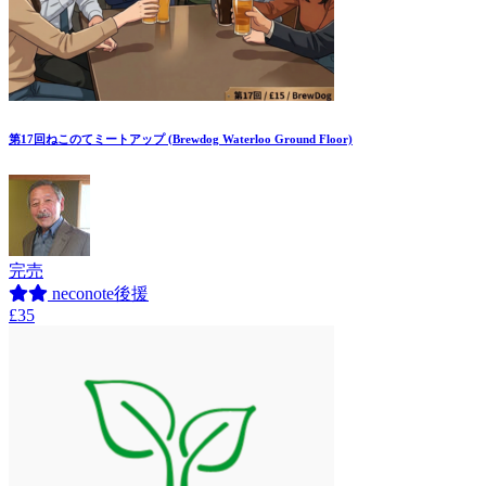
第17回ねこのてミートアップ (Brewdog Waterloo Ground Floor)
完売
neconote後援
£35