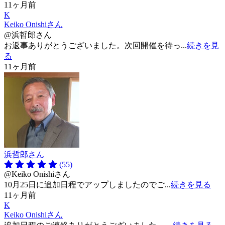
11ヶ月前
K
Keiko Onishiさん
@浜哲郎さん
お返事ありがとうございました。次回開催を待っ...
続きを見
る
11ヶ月前
浜哲郎さん
(55)
@Keiko Onishiさん
10月25日に追加日程でアップしましたのでご...
続きを見る
11ヶ月前
K
Keiko Onishiさん