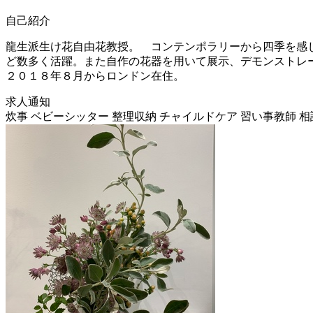
自己紹介
龍生派生け花自由花教授。 コンテンポラリーから四季を感
ど数多く活躍。また自作の花器を用いて展示、デモンストレ
２０１８年８月からロンドン在住。
求人通知
炊事
ベビーシッター
整理収納
チャイルドケア
習い事教師
相