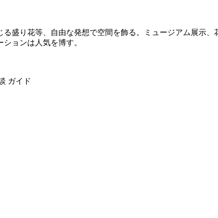
じる盛り花等、自由な発想で空間を飾る。ミュージアム展示、
ーションは人気を博す。
談
ガイド