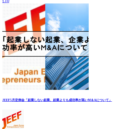
£10
JEEF5月定例会「起業しない起業、起業よりも成功率が高いM＆Aについて」