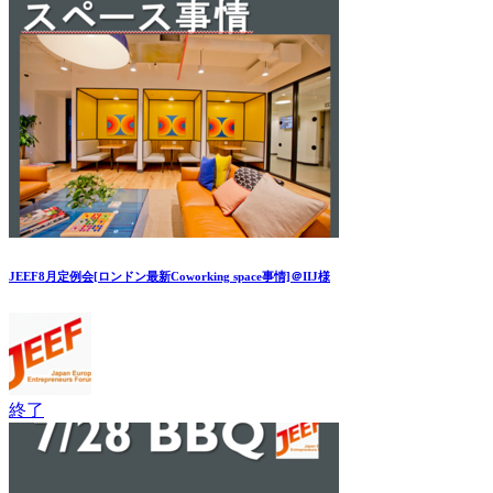
JEEF8月定例会[ロンドン最新Coworking space事情]＠IIJ様
終了