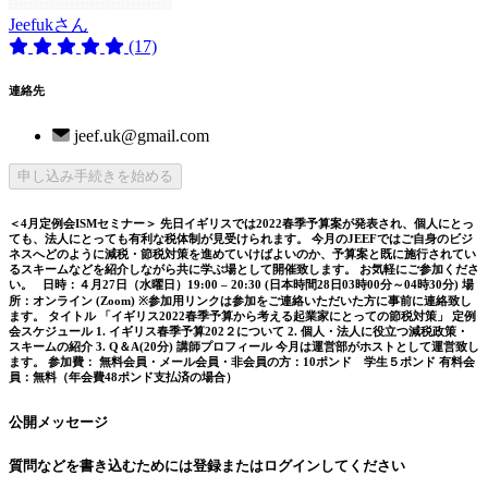
Jeefukさん
(17)
連絡先
jeef.uk@gmail.com
申し込み手続きを始める
＜4月定例会ISMセミナー＞ 先日イギリスでは2022春季予算案が発表され、個人にとっ
ても、法人にとっても有利な税体制が見受けられます。 今月のJEEFではご自身のビジ
ネスへどのように減税・節税対策を進めていけばよいのか、予算案と既に施行されてい
るスキームなどを紹介しながら共に学ぶ場として開催致します。 お気軽にご参加くださ
い。 日時：４月27日（水曜日）19:00 – 20:30 (日本時間28日03時00分～04時30分) 場
所：オンライン (Zoom) ※参加用リンクは参加をご連絡いただいた方に事前に連絡致し
ます。 タイトル 「イギリス2022春季予算から考える起業家にとっての節税対策」 定例
会スケジュール 1. イギリス春季予算202２について 2. 個人・法人に役立つ減税政策・
スキームの紹介 3. Q＆A(20分) 講師プロフィール 今月は運営部がホストとして運営致し
ます。 参加費： 無料会員・メール会員・非会員の方：10ポンド 学生５ポンド 有料会
員：無料（年会費48ポンド支払済の場合）
公開メッセージ
質問などを書き込むためには登録またはログインしてください