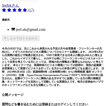
Jeefukさん
(17)
連絡先
jeef.uk@gmail.com
申し込み手続きを始める
今月のJEEFでは、主にこれから来英される予定の方や自営業者・フリーランサーの方
向けに、イギリスの今のビジネス環境についてのセミナーを開催します。 2024年4月か
ら日英間の相互ビザ制度が拡大され、YMSで来英できる日本人の数は6,000人に増えま
した。これからイギリスで暮らし、その中でも特にフリーランサーやビジネスオーナー
として自営を考えている方にとっては、現地の生の情報ほど重要なものはないと考えて
います。 本セミナーでは、英国特有のビジネス環境についての説明や、現役の起業家・
自営業者として英国でビジネスを行っている方からの本音の声などをお届けします。 日
時 2024年6月30日（日）英国時間9時（日本時間18時）から1時間程度 場所 オンライ
ン（ZOOM） 主催 Japan Europe Entrepreneurs Forum (“JEEF”) JEEFは2003年に設
立された、起業やフリーランスに興味のある方やすでに起業している方の間の情報交
換・ネットワーキングを目的として活動している英国法人です。毎月の定例会やパブで
のネットワーキングなどを主な活動としています。
公開メッセージ
質問などを書き込むためには登録またはログインしてください