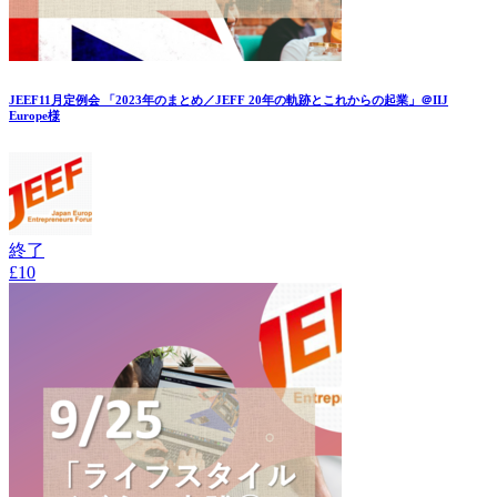
JEEF11月定例会 「2023年のまとめ／JEFF 20年の軌跡とこれからの起業」＠IIJ
Europe様
終了
£10