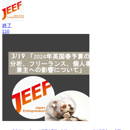
終了
£10