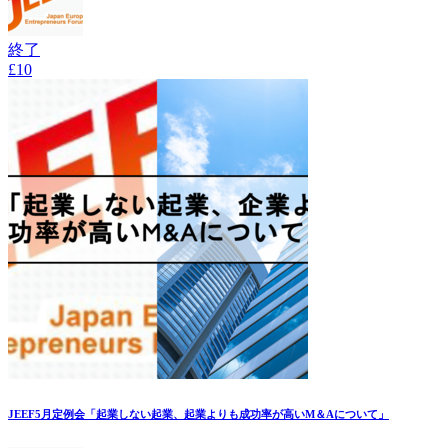
終了
£10
JEEF5月定例会「起業しない起業、起業よりも成功率が高いM＆Aについて」