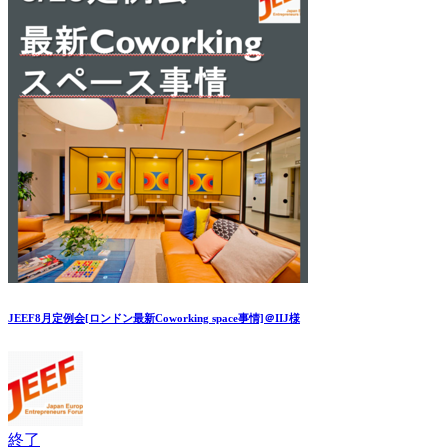
JEEF8月定例会[ロンドン最新Coworking space事情]＠IIJ様
終了