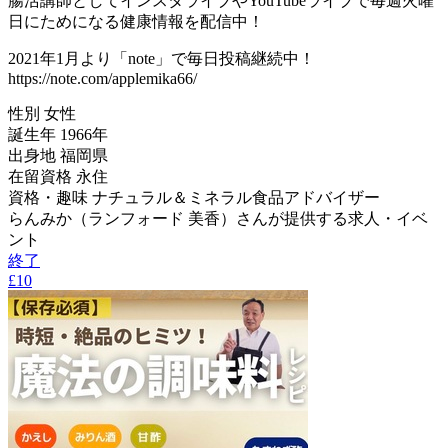
腸活講師としてインスタライブやYouTubeライブで毎週火曜
日にためになる健康情報を配信中！
2021年1月より「note」で毎日投稿継続中！
https://note.com/applemika66/
性別
女性
誕生年
1966年
出身地
福岡県
在留資格
永住
資格・趣味
ナチュラル＆ミネラル食品アドバイザー
らんみか（ランフォード 美香）さんが提供する求人・イベ
ント
終了
£10