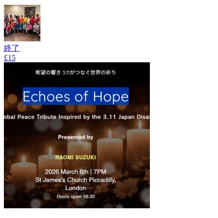
終了
£15