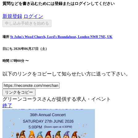
質問などを書き込むためには登録またはログインしてください
新規登録
ログイン
申し込み手続きを始める
場所
St John's Wood Church, Lord's Roundabout, London NW8 7NE, UK
日にち
2026年06月27日（土）
時間
17時00分 〜
以下のリンクをコピーして知らせたい方に送って下さい。
リンクをコピー
グリーンコーラスさんが提供する求人・イベント
終了