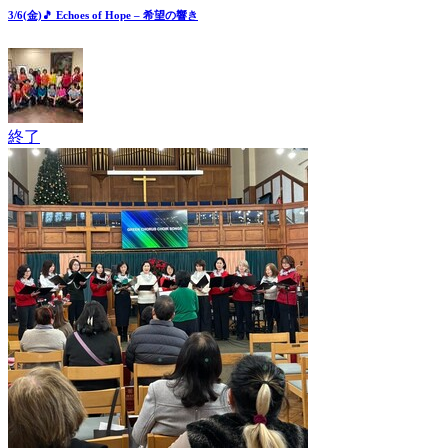
3/6(金)🎵 Echoes of Hope – 希望の響き
終了