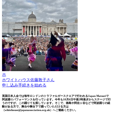
ホ
ホワイトハウス佐藤敦子さん
申し込み手続きを始める
英国日本人会では毎年ロンドンのトラファルガースクエアで行われるJapan Matsuriで
阿波踊りパフォーマンスを行っています。今年も10月6日午後2時過ぎからステージで行
うのですが、この踊りてを探しています。そこで、徳島や阿佐ヶ谷などで阿波踊りの経
験がある方で、舞台や舞台下で踊っていただける方は
（whitehouse@japanassociation.org.uk）へご連絡ください。