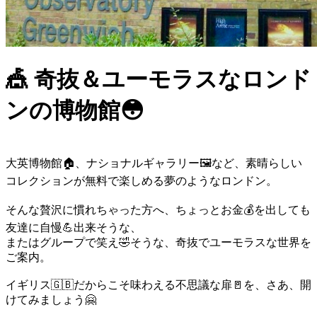
🎪 奇抜＆ユーモラスなロンド
ンの博物館😳
大英博物館🏠、ナショナルギャラリー🖼️など、素晴らしい
コレクションが無料で楽しめる夢のようなロンドン。
そんな贅沢に慣れちゃった方へ、ちょっとお金💰を出しても
友達に自慢💪出来そうな、
またはグループで笑え🤣そうな、奇抜でユーモラスな世界を
ご案内。
イギリス🇬🇧だからこそ味わえる不思議な扉🚪を、さあ、開
けてみましょう🤗