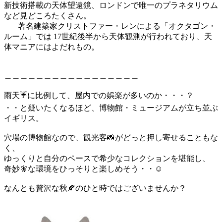
新技術搭載の天体望遠鏡、ロンドンで唯一のプラネタリウム
など見どころたくさん。
著名建築家クリストファー・レンによる「オクタゴン・
ルーム」では 17世紀後半から天体観測が行われており、天
体マニアにはよだれもの。
＿＿＿＿＿＿＿＿＿＿＿＿＿＿＿＿＿
雨天☔️に比例して、屋内での娯楽が多いのか・・・？
・・と疑いたくなるほど、博物館・ミュージアムが立ち並ぶ
イギリス。
穴場の博物館なので、観光客📸がどっと押し寄せることもな
く、
ゆっくりと自分のペースで希少なコレクションを堪能し、
奇妙🧚な環境をひっそりと楽しめそう・・☺️
なんとも贅沢な秋🍂のひと時ではございませんか？