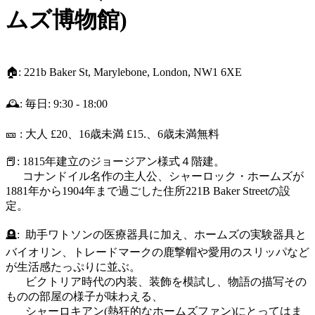
ムズ博物館)
🏠: 221b Baker St, Marylebone, London, NW1 6XE
🕰️: 毎日: 9:30 - 18:00
🎫 : 大人 £20、16歳未満 £15.、6歳未満無料
📕: 1815年建立のジョージアン様式４階建。
コナンドイル名作の主人公、シャーロック・ホームズが
1881年から1904年まで過ごした住所221B Baker Streetの設
定。
🪦: 助手ワトソンの医療器具に加え、ホームズの実験器具と
バイオリン、トレードマークの鹿撃帽や愛用のスリッパなど
が生活感たっぷりに並ぶ。
ビクトリア時代の内装、装飾を模試し、物語の描写その
ものの部屋の様子が味わえる、
シャーロキアン(熱狂的なホームズファン)にとってはま