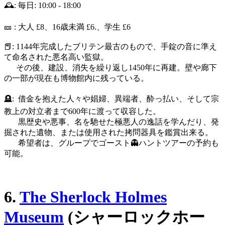
🕰️: 毎日: 10:00 - 18:00
🎫 : 大人 £8、16歳未満 £6.、学生 £6
📕: 1144年完成したブリテン最古のもので、手錠の音に準え
て命名された悪名高い監獄。
その後、建設、消失を繰り返し1450年に再建。壁や廊下
の一部が現在も博物館内に残っている。
🪦: 借金を抱えた人々や娼婦、異端者、酔っ払い、そして宗
教上の対立者まで600年に渡って収容した。
黒歴史や悪事、名を馳せた極悪人の逸話を学んだり、発
掘された遺物、または使用された拷問器具を鑑賞出来る。
希望者は、グループでゴースト👻ハントツアーの予約も
可能。
6.
The Sherlock Holmes
Museum
(シャーロックホー