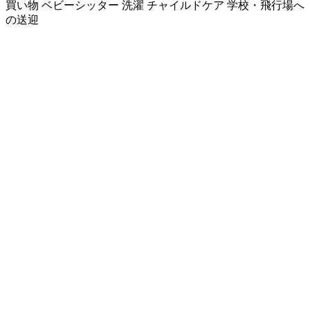
買い物
ベビーシッター
洗濯
チャイルドケア
学校・飛行場へ
の送迎