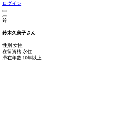
ログイン
鈴
鈴木久美子さん
性別
女性
在留資格
永住
滞在年数
10年以上