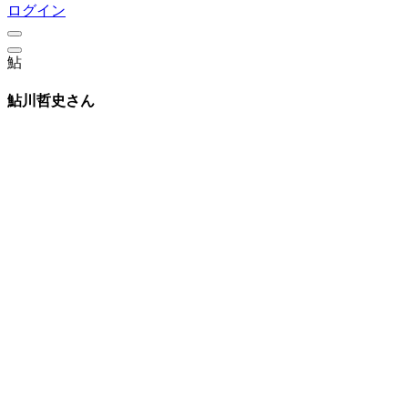
ログイン
鮎
鮎川哲史さん