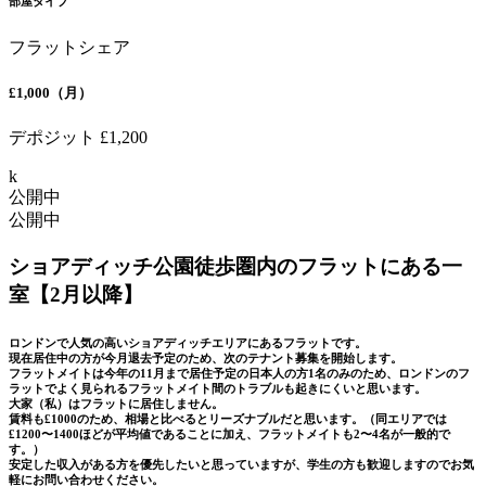
部屋タイプ
フラットシェア
£1,000（月）
デポジット £1,200
k
公開中
公開中
ショアディッチ公園徒歩圏内のフラットにある一
室【2月以降】
ロンドンで人気の高いショアディッチエリアにあるフラットです。
現在居住中の方が今月退去予定のため、次のテナント募集を開始します。
フラットメイトは今年の11月まで居住予定の日本人の方1名のみのため、ロンドンのフ
ラットでよく見られるフラットメイト間のトラブルも起きにくいと思います。
大家（私）はフラットに居住しません。
賃料も£1000のため、相場と比べるとリーズナブルだと思います。（同エリアでは
£1200〜1400ほどが平均値であることに加え、フラットメイトも2〜4名が一般的で
す。）
安定した収入がある方を優先したいと思っていますが、学生の方も歓迎しますのでお気
軽にお問い合わせください。