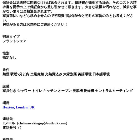
保証金は退去時に問題なければ返金されます。修繕費が発生する場合、そのコストの請
求書を提示の上で保証金から差し引かせて頂きます。大きな破損や汚れなど、滅多な事
がない限りは全額返金されます。
家賃前払いなども求めませんので初期費用は保証金と初月の家賃のみとお考えくださ
い。
興味がある方はお気軽にご連絡ください！
部屋タイプ
フラットシェア
性別
指定なし
条件
禁煙
駅近5分以内
土足厳禁
光熱費込み
大家別居
英語環境
日本語環境
設備
家具付き
シャワー
トイレ
キッチン
オーブン
洗濯機
乾燥機
セントラルヒーティング
場所
Hoxton, London, UK
連絡先
Eメール（chelseawakingup@outlook.com）
電話番号（）
投稿者