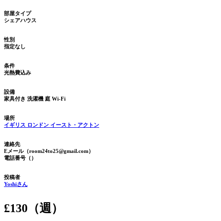
部屋タイプ
シェアハウス
性別
指定なし
条件
光熱費込み
設備
家具付き
洗濯機
庭
Wi-Fi
場所
イギリス ロンドン イースト・アクトン
連絡先
Eメール（room24to25@gmail.com）
電話番号（）
投稿者
Yoshiさん
£130（週）