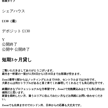
部屋タイプ
シェアハウス
£130（週）
デポジット £130
Y
公開終了
公開中
公開終了
短期3ヶ月貸し
ご覧いただきましてありがとうございます。
庭付き一軒家の一室が12月8日から3月10日までお部屋が空きます。
Zone2最寄り駅からはノッティングヒルまで10分、セントラルまでは20分です。
大家さんは何かトラブルがあると直ぐ来てくれ修理してくれるとても良心的な方です。
綺麗好きなプロフェッショナルな方希望です。Zone2で光熱費込みはとても良心的なお
値段だと思います。
家賃を節約したい方、違うエリアに住んでみたい方などお気軽にお問い合わせくださ
い。
Zoomでも出来ますのでロンドン外、日本からの応募も大丈夫です。